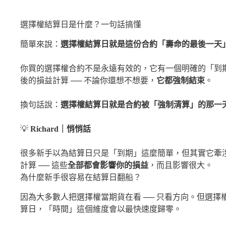
選擇權結算日是什麼？一句話搞懂
簡單來說：
選擇權結算日就是這份合約「壽命的最後一天
你買的選擇權合約不是永遠有效的，它有一個明確的「到
後的損益計算 ── 不論你還想不想要，
它都強制結束
。
換句話說：
選擇權結算日就是合約被「強制清算」的那一
💡
Richard｜悄悄話
很多新手以為結算日只是「到期」這麼簡單，但其實它牽
計算 ── 這些
全部都會影響你的損益
，而且影響很大。
為什麼新手很容易在結算日翻船？
因為大多數人把選擇權當期貨在看 ── 只看方向。但選擇
算日，「時間」這個維度會以最快速度歸零。