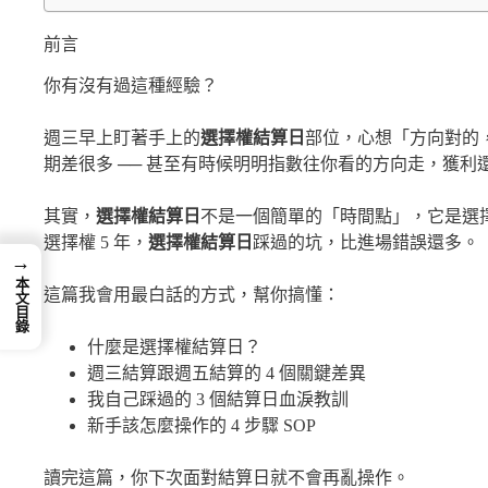
前言
你有沒有過這種經驗？
週三早上盯著手上的
選擇權結算日
部位，心想「方向對的
期差很多 ── 甚至有時候明明指數往你看的方向走，獲利
其實，
選擇權結算日
不是一個簡單的「時間點」，它是選
選擇權 5 年，
選擇權結算日
踩過的坑，比進場錯誤還多。
→
本文目錄
這篇我會用最白話的方式，幫你搞懂：
什麼是選擇權結算日？
週三結算跟週五結算的 4 個關鍵差異
我自己踩過的 3 個結算日血淚教訓
新手該怎麼操作的 4 步驟 SOP
讀完這篇，你下次面對結算日就不會再亂操作。