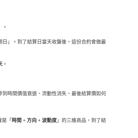
」
。
期日」。到了結算日當天收盤後，這份合約會做最
天
。
涉到時間價值衰退、流動性消失、最後結算價如何
權是「
時間 + 方向 + 波動度
」的三維商品，到了結