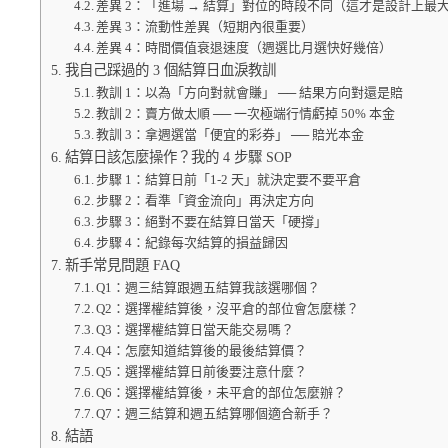
差異 2：「進場 → 結算」對位的時段不同（這才是設計上最
差異 3：流動性差異（短期內很重要）
差異 4：時間價值衰退速度（週選比月選快好幾倍）
我自己踩過的 3 個結算日血淚教訓
教訓 1：以為「方向對就會賺」 ── 結果方向對還是賠
教訓 2：賣方做太順 ── 一次極端行情虧掉 50% 本金
教訓 3：拿週選當「便宜的彩券」 ── 賠光本金
結算日該怎麼操作？我的 4 步驟 SOP
步驟 1：結算日前「1-2 天」就決定要不要平倉
步驟 2：看準「資金流向」再決定方向
步驟 3：絕對不要在結算日當天「硬撐」
步驟 4：紀錄每次結算的損益歸因
新手常見問題 FAQ
Q1：週三結算跟週五結算我該選哪個？
Q2：選擇權結算後，沒平倉的部位會怎麼樣？
Q3：選擇權結算日當天能交易嗎？
Q4：怎麼知道結算後的最後結算價？
Q5：選擇權結算日前後要注意什麼？
Q6：選擇權結算後，未平倉的部位怎麼辦？
Q7：週三結算和週五結算哪個適合新手？
結語