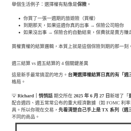
舉個生活例子：選擇權有點像是
保險
。
你買了一張一週期的旅遊險（買權）
到期那天，如果這週你真的出事 → 保險公司賠你
如果沒出事 → 保險合約自動結束，保費就是賣方賺
買權賣權的結算邏輯，本質上就是這個保險到期的那一刻
週三結算 vs 週五結算的 4 個關鍵差異
這是新手最常搞混的地方。
台灣選擇權結算日真的有「週
格局。
💡
Richard｜悄悄話
期交所在
2025 年 6 月 27 日
新增了「
配合週四、週五常常公布的重大經濟數據（如 FOMC 
具。所以你現在交易，
先看清楚自己手上是 TX 系列（週
不同的商品。