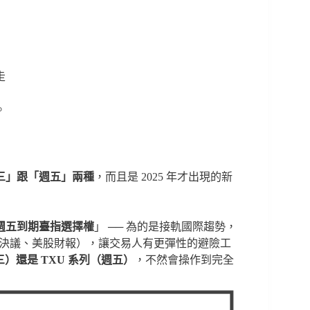
走
。
三」跟「週五」兩種
，而且是 2025 年才出現的新
週五到期臺指選擇權
」 ── 為的是接軌國際趨勢，
利率決議、美股財報），讓交易人有更彈性的避險工
三）還是 TXU 系列（週五）
，不然會操作到完全